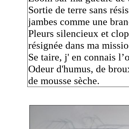
Sortie de terre sans rési
jambes comme une branc
Pleurs silencieux et clo
résignée dans ma mission
Se taire, j' en connais l’
Odeur d'humus, de broux 
de mousse sèche.
C'est la que je périt.
Autours de moi, la pause,
terre.
C’est la loi de la nature,